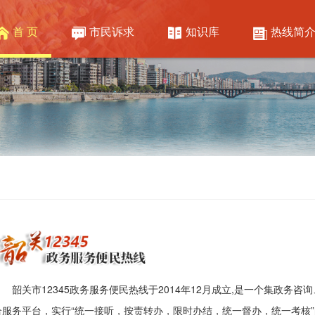
首 页
市民诉求
知识库
热线简
韶关市12345政务服务便民热线于2014年12月成立,是一个集政
合服务平台，实行“统一接听，按责转办，限时办结，统一督办，统一考核”的工