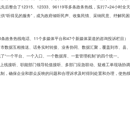
线先后整合了12315、12333、96119等多条政务热线，实行7×24小
提供“听得见的服务”，成为政府倾听民声、收集民情、采纳民意、纾解民
含30条政务热线电话、11个多媒体平台和47个新媒体渠道的咨询投诉栏
市数据互相推送、话务实时转接、业务协同、数据汇聚，覆盖到市、县、
了“一个平台、一个入口、一个数据库、一套管理机制”的四个统一。
领导上线接听、职能部门领导轮值接听、多部门应急联动、疑难工单现场协
制，确保企业和群众反映的问题和合理诉求及时得到处置和办理，使热线